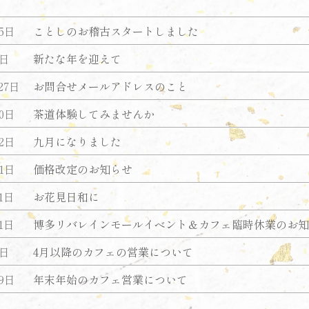
15日
ことしのお稽古スタートしました
7日
新たな年を迎えて
27日
お問合せメールアドレスのこと
20日
茶道体験してみませんか
12日
九月になりました
11日
価格改定のお知らせ
1日
お花見日和に
1日
博多リバレインモールイベント＆カフェ臨時休業のお
9日
4月以降のカフェの営業について
月9日
年末年始のカフェ営業について