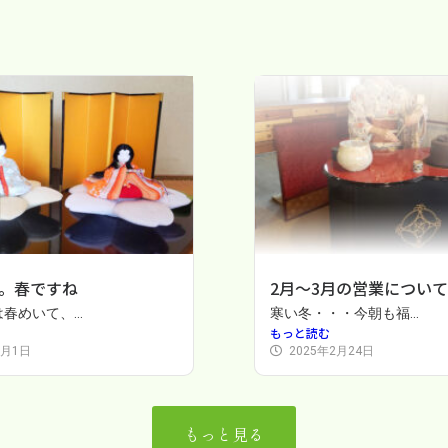
。春ですね
2月～3月の営業について
春めいて、...
寒い冬・・・今朝も福...
もっと読む
3月1日
2025年2月24日
もっと見る