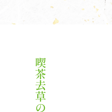
喫茶去草の庵