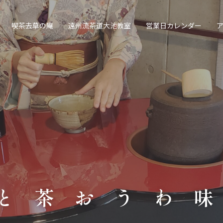
喫茶去草の庵
遠州流茶道大池教室
営業日カレンダー
抹茶を味わう