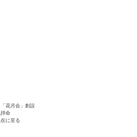
中「花月会」創設
代拝命
現在に至る