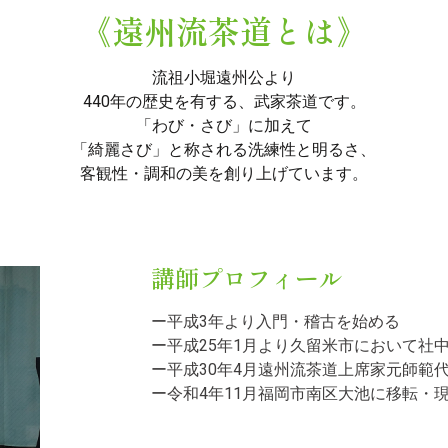
《遠州流茶道とは》
流祖小堀遠州公より
440年の歴史を有する、武家茶道です。
「わび・さび」に加えて
「綺麗さび」と称される洗練性と明るさ、
客観性・調和の美を創り上げています。
講師プロフィール
ー平成3年より入門・稽古を始める
ー平成25年1月より久留米市において社
ー平成30年4月遠州流茶道上席家元師範
ー令和4年11月福岡市南区大池に移転・