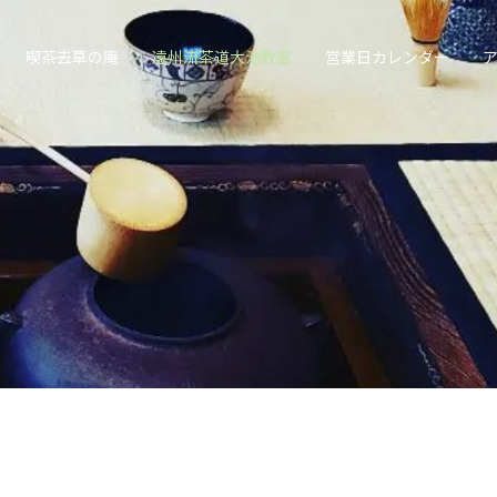
喫茶去草の庵
遠州流茶道大池教室
営業日カレンダー