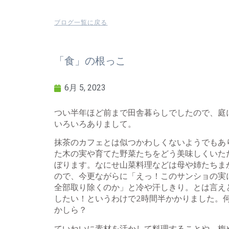
ブログ一覧に戻る
「食」の根っこ
6月 5, 2023
つい半年ほど前まで田舎暮らしでしたので、庭
いろいろありまして。
抹茶のカフェとは似つかわしくないようでもあ
た木の実や育てた野菜たちをどう美味しくいた
ぼります。なにせ山菜料理などは母や姉たちま
ので、今更ながらに「えっ！このサンショの実
全部取り除くのか」と冷や汗しきり。とは言え
したい！というわけで2時間半かかりました。
かしら？
ていねいに素材を活かして料理することや、梅