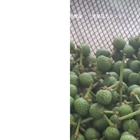
喫茶去草の庵
遠州流茶道大池教室
営業日カレンダー