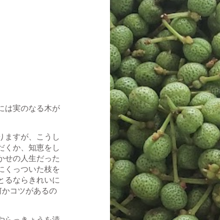
には実のなる木が
りますが、こうし
だくか、知恵をし
かせの人生だった
にくっついた枝を
とるならきれいに
何かコツがあるの
やらっきょうを漬