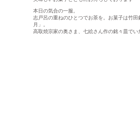
本日の気合の一服。
志戸呂の重ねのひとつでお茶を。お菓子は竹田
月」。
高取焼宗家の奥さま、七絵さん作の銘々皿でい