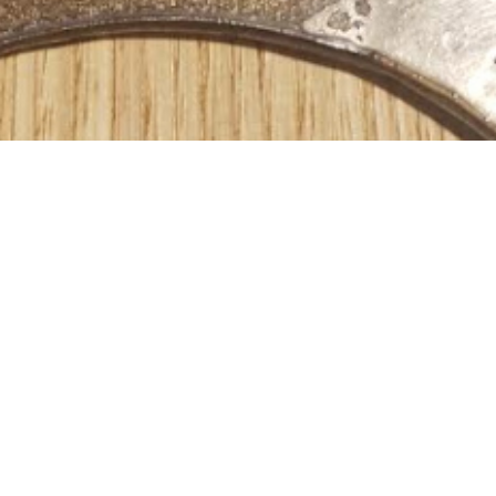
次の記事
画家 中島真由美さんのこと
喫茶去草の庵
遠州流茶道大池教室
営業日カレンダー
アクセス