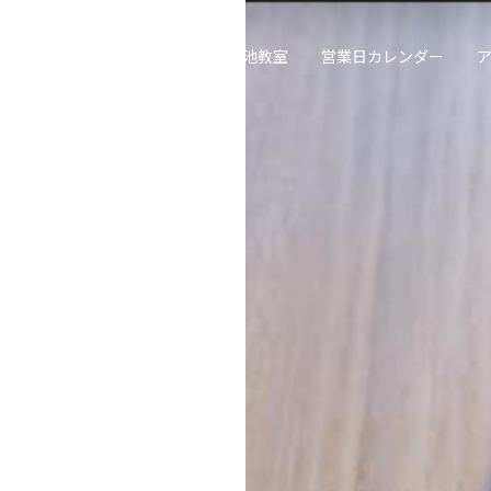
喫茶去草の庵
遠州流茶道大池教室
営業日カレンダー