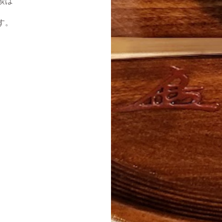
談は
す。