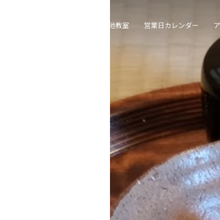
喫茶去草の庵
遠州流茶道大池教室
営業日カレンダー