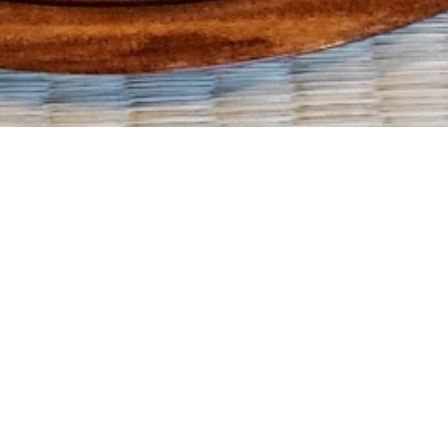
次の記事
年末年始のカフェ営業について
喫茶去草の庵
遠州流茶道大池教室
営業日カレンダー
アクセス