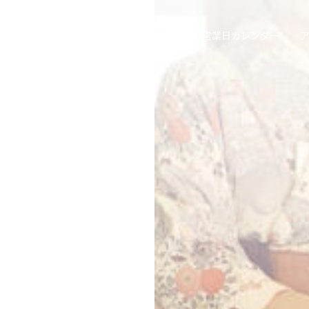
喫茶去草の庵
遠州流茶道大池教室
営業日カレンダー