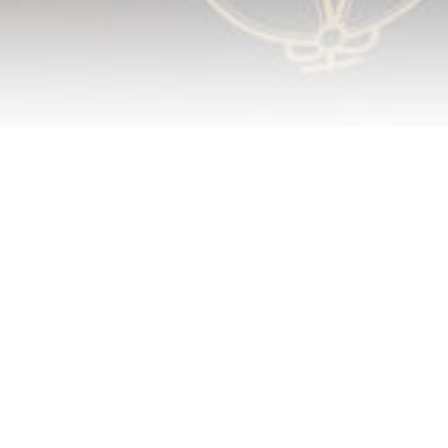
次の記事
弥生三月。春ですね
喫茶去草の庵
遠州流茶道大池教室
営業日カレンダー
アクセス