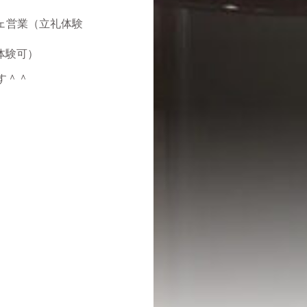
フェ営業（立礼体験
体験可）
す＾＾