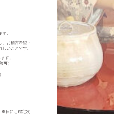
ます。
し、お稽古希望・
れしいことです。
します。
験可）
）
）
）※日にち確定次