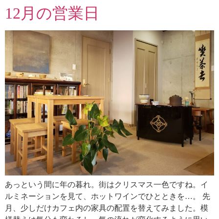
12月の営業日
あっという間に年の暮れ。街はクリスマス一色ですね。イ
ルミネーションを見て、ホットワインでひとときを…。 先
月、少しだけカフェ内の家具の配置を替えてみました。模