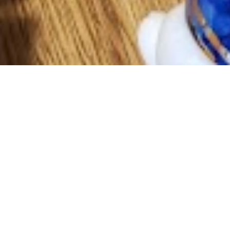
次の記事
2022/11/30
喫茶去草の庵
遠州流茶道大池教室
営業日カレンダー
アクセス