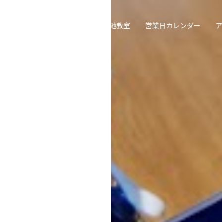
喫茶去草の庵
遠州流茶道大池教室
営業日カレンダー