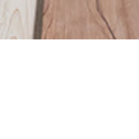
次の記事
2022/12/01
喫茶去草の庵
遠州流茶道大池教室
営業日カレンダー
アクセス