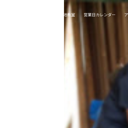
喫茶去草の庵
遠州流茶道大池教室
営業日カレンダー